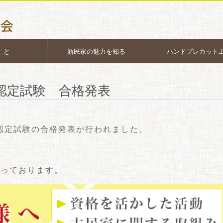
こと
新民家の魅力を知る
ハンドプレカット
士認定試験 合格発表
士認定試験の合格発表が行われました。
なっております。